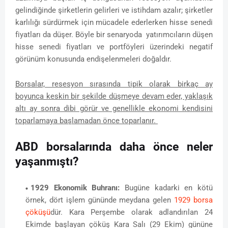
gelindiğinde şirketlerin gelirleri ve istihdam azalır; şirketler
karlılığı sürdürmek için mücadele ederlerken hisse senedi
fiyatları da düşer. Böyle bir senaryoda yatırımcıların düşen
hisse senedi fiyatları ve portföyleri üzerindeki negatif
görünüm konusunda endişelenmeleri doğaldır.
Borsalar, resesyon sırasında tipik olarak birkaç ay
boyunca keskin bir şekilde düşmeye devam eder, yaklaşık
altı ay sonra dibi görür ve genellikle ekonomi kendisini
toparlamaya başlamadan önce toparlanır.
ABD borsalarında daha önce neler
yaşanmıştı?
1929 Ekonomik Buhranı:
Bugüne kadarki en kötü
örnek, dört işlem gününde meydana gelen
1929 borsa
çöküşü
dür. Kara Perşembe olarak adlandırılan 24
Ekimde başlayan çöküş Kara Salı (29 Ekim) gününe