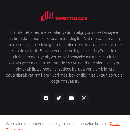
Bu internet sitesinde yer alan yatırım bilgi, yorum ve tavsiyeleri
yatırım danışmanlığı kapsamında değildir. Yatırım danışmanlığı
hizmeti, kişilerin risk ve getiri tercihleri dikkate alınarak kişiye özel
sunulmaktadır. Burada yer alan ve hiçbir şekilde yönlendirici
nitelikte olmayan içerik, yorum ve tavsiyeler ise genel niteliktedir.
Bu tavsiyeler mali durumunuz ile risk ve getiri tercihlerinize uygun
olmayabilir. Bu nedenle, sadece burada yer alan bilgilere
dayanılarak yatırım kararı verilmesi beklentilerinize uygun sonuçlar
doğurmayabilir.
Web sitemiz, deneyiminizi geliştirmek için çerezleri kullanır.
Çerez
Anasayfa
Hakkımda
Gizlilik Politikası
İletişim
Politikamız