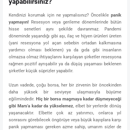
yapabilirsiniz?
Kendinizi korumak için ne yapmalısınız? Öncelikle
panik
yapmayın!
Resesyon veya gerileme dönemlerinde bütün
hisse senetleri aynı şekilde davranmaz. Pandemi
döneminde yaşandığı gibi aşı, ilaç ve hijyen ürünleri üreten
(yani resesyona yol açan sebebin ortadan kalkmasına
yardımcı olması beklenen) ya da gıda gibi insanların
olmazsa olmaz ihtiyaçlarını karşılayan şirketler resesyona
rağmen pozitif ayrışabilir ya da düşüş yaşaması beklenen
şirketler küçük süprizler yapabilir.
Uzun vadede, çoğu borsa, her bir zirvenin bir öncekinden
daha yüksek bir seviyeye ulaşmasıyla büyüme
eğilimindedir.
Hiç bir borsa magmaya kadar düşmeyeceği
gibi Mars'a kadar da yükselemez
, elbet bir yerlerde dönüş
yaşanacaktır. Elbette çok az yatırımcı, onlarca yıl
sonrasını görebilecek öngörüye veya büyük kayıplara karşı
panik yapmaması gereken azme sahip, umarım sizler de