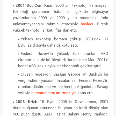
2001 Dot Com Krizi:
2000 yılı teknoloji karmaşası,
teknoloji gurularının hatalı bir şekilde bilgisayar
yazılımlarının 1999 ve 2000 yılları arasındaki farkı
anlayamayacağını tahmin etmesiyle
başladı
. Birçok
yüksek teknoloji şirketi iflas ilan etti.
Yüksek teknoloji borsası çöküşü 2001'deki 11
Eylül saldırısıyla daha da kötüleşti.
Federal Rezerv'in yüksek faiz oranları ABD
ekonomisini de kötüleştirdi, bu nedenle Mart 2001'e
kadar ABD sekiz aylık bir ekonomik çöküşe girdi.
Oluşan resesyon, Başkan George W. Bush'un bir
vergi indirim yasasını imzalaması, Federal Rezerv'in
oranları düşürmesi ve hükümetin Afganistan Savaşı
yoluyla
harcamalarını artırmasıyla
sona erdi.
2008 Krizi:
15 Eylül 2008'de Dow Jones, 2001
durgunluğunun sonundan bu yana en kötü düşüş olan
500 puan düştü. ABD Hazine Bakanı Henry Paulson,