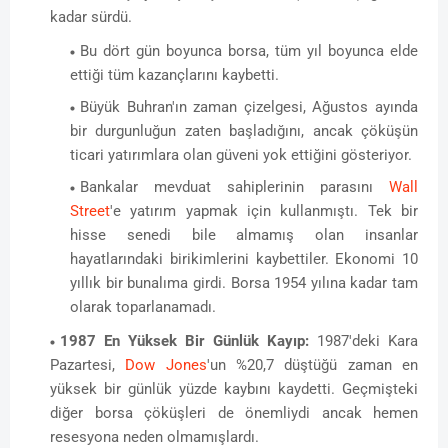
kadar sürdü.
Bu dört gün boyunca borsa, tüm yıl boyunca elde
ettiği tüm kazançlarını kaybetti.
Büyük Buhran'ın zaman çizelgesi, Ağustos ayında
bir durgunluğun zaten başladığını, ancak çöküşün
ticari yatırımlara olan güveni yok ettiğini gösteriyor.
Bankalar mevduat sahiplerinin parasını
Wall
Street
'e yatırım yapmak için kullanmıştı. Tek bir
hisse senedi bile almamış olan insanlar
hayatlarındaki birikimlerini kaybettiler. Ekonomi 10
yıllık bir bunalıma girdi. Borsa 1954 yılına kadar tam
olarak toparlanamadı.
1987 En Yüksek Bir Günlük Kayıp:
1987'deki Kara
Pazartesi,
Dow Jones
'un %20,7 düştüğü zaman en
yüksek bir günlük yüzde kaybını kaydetti. Geçmişteki
diğer borsa çöküşleri de önemliydi ancak hemen
resesyona neden olmamışlardı.