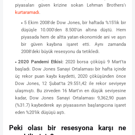
piyasaları güven krizine sokan Lehman Brothers'ı
kurtaramadı
.
5 Ekim 2008'de Dow Jones, bir haftada %15'lik bir
düşüşle 10.000'den 8.500'ün altına düştü. Hem
piyasada hem de altta yatan ekonomide ani ve aşırı
bir güven kaybına işaret etti. Aynı zamanda
2008'deki büyük resesyonu da tetikledi.
2020 Pandemi Etkisi:
2020 borsa çöküşü 9 Mart'ta
başladı. Dow Jones Sanayi Ortalaması bir hafta içinde
üç rekor puan kaybı kaydetti, 2020 çöküşünden önce
Dow Jones, 12 Şubat'ta 29.551,42 ile rekor seviyeye
ulaşmıştı. Bu zirveden 16 Mart'ın en düşük seviyesine
kadar, Dow Jones Sanayi Ortalaması 9,362,90 puan
(%31.7) kaybederek ayı piyasasının başlangıcına işaret
eden %20'lik düşüşü aştı.
Peki olası bir resesyona karşı ne